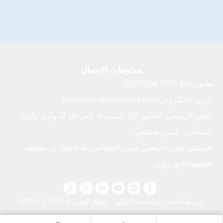
معلومات الاتصال
هاتف:
+86 0755 28227096
البريد الإلكتروني:
shenzhen@sofullpack.com
المقر الرئيسي: الطابق 29، المبنى 4، المرحلة 2، وادي تيانان
السحابي، بانتين، شنتشن
قويتشو: منتزه جينغلي جيمي الصناعي، بلدة شيازي، منطقة
هونغهواجانغ، زوني
شروط الخدمة
|
سياسة الكوكيز
حقوق النشر © 2025 SOFULL