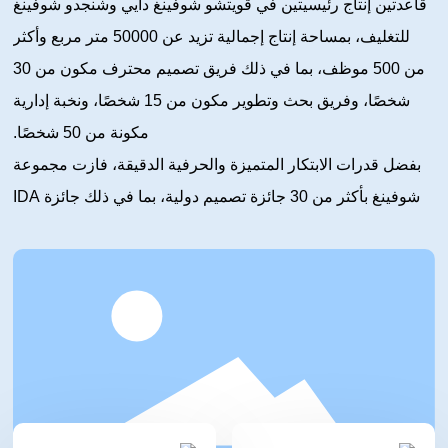
قاعدتين إنتاج رئيسيتين في قويتشو شوفينغ دايي وشنجدو شوفينغ
للتغليف، بمساحة إنتاج إجمالية تزيد عن 50000 متر مربع وأكثر
من 500 موظف، بما في ذلك فريق تصميم محترف مكون من 30
شخصًا، وفريق بحث وتطوير مكون من 15 شخصًا، ونخبة إدارية
مكونة من 50 شخصًا.
بفضل قدرات الابتكار المتميزة والحرفية الدقيقة، فازت مجموعة
شوفينغ بأكثر من 30 جائزة تصميم دولية، بما في ذلك جائزة IDA
للتصميم في الولايات المتحدة، وجائزة Red Dot للتصميم في
ألمانيا، وجائزة iF للتصميم، وجائزة G-MARK الذهبية للتصميم في
اليابان، وجائزة GPDP للتصميم في فرنسا، وجائزة WorldStar
لتصميم التعبئة والتغليف، وجائزة Pentawards لتصميم التعبئة
والتغليف؛ على مدى أكثر من 20 عامًا، قدمنا حلول تعبئة وتغليف
احترافية لأكثر من 20 شركة مشهورة في مجال المشروبات
الكحولية مثل ماوتاي، ووليانغيي، وشيجيو، وجوتاي، وشي فنغ.