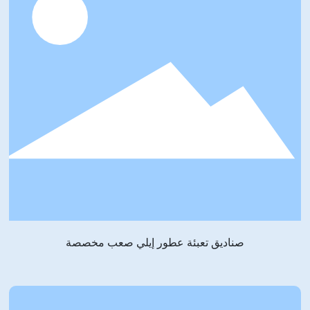
صناديق تعبئة عطور إيلي صعب مخصصة