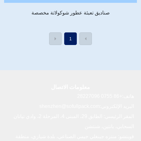
صناديق تعبئة عطور شوكولاتة مخصصة
1
معلومات الاتصال
هاتف:
+86 0755 28227096
البريد الإلكتروني:
shenzhen@sofullpack.com
المقر الرئيسي: الطابق 29، المبنى 4، المرحلة 2، وادي تيانان
السحابي، بانتين، شنتشن
قويتشو: منتزه جينغلي جيمي الصناعي، بلدة شيازي، منطقة